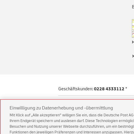
B
Geschäftskunden:
0228 4333112
*
© 2026 Deutsche Post AG
Einwilligung zu Datenerhebung und -übermittlung
Impressum
Datenschutz
Rechtlic
Mit Klick auf „Alle akzeptieren” willigen Sie ein, dass die Deutsche Post 
Ihrem Endgerät speichern und auslesen darf. Diese Technologien ermögl
Besuchen und Nutzung unserer Webseite durchzuführen, um ein bestmöglic
Funktionen den jeweiligen Präferenzen und Interessen anzupassen. Hierzu 
* Mo - Fr von 8 - 18 Uhr und Sa von 8 - 14 Uhr