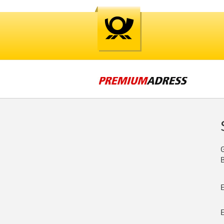
G
E
E