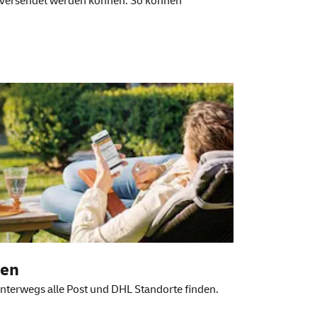
d versendet werden können. So können
den
nterwegs alle Post und DHL Standorte finden.