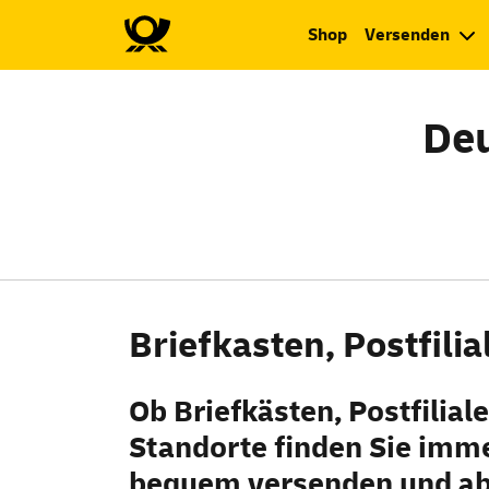
Shop
Versenden
Deu
Briefkasten, Postfili
Ob Briefkästen, Postfilia
Standorte finden Sie imme
bequem versenden und ab