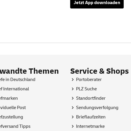
Jetzt
App
downloaden
rwandte Themen
Service & Shops
efe in Deutschland
Portoberater
ef International
PLZ Suche
efmarken
Standortfinder
ividuelle Post
Sendungsverfolgung
efzustellung
Brieflaufzeiten
efversand Tipps
Internetmarke