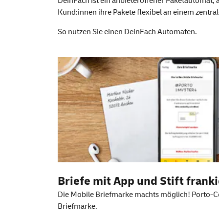
DeinFach ist ein anbieteroffener Paketautoma
Kund:innen ihre Pakete flexibel an einem zentra
So nutzen Sie einen
DeinFach
Automaten.
Weitere Information
Briefe mit
App
und Stift frank
Die Mobile Briefmarke machts möglich! Porto-Co
Briefmarke.