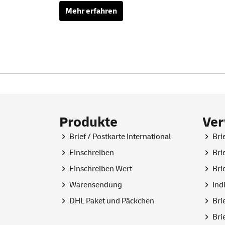
Mehr erfahren
Produkte
Ve
Brief / Postkarte International
Bri
Einschreiben
Bri
Einschreiben Wert
Bri
Warensendung
Ind
DHL Paket und Päckchen
Bri
Bri