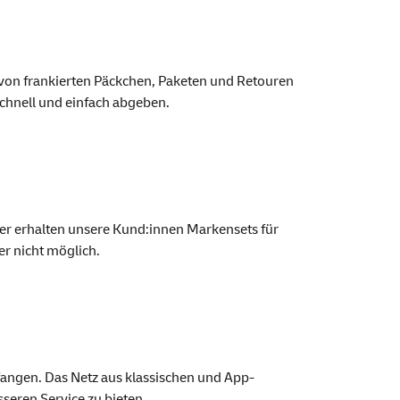
 von frankierten Päckchen, Paketen und Retouren
chnell und einfach abgeben.
Hier erhalten unsere Kund:innen Marken
sets
für
r nicht möglich.
angen. Das Netz aus klassischen und
App
-
esseren
Service
zu bieten.