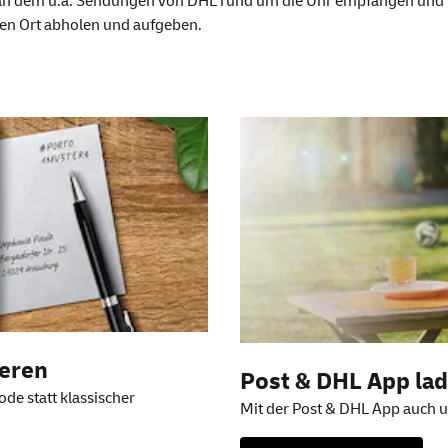
t, an dem u.a. Sendungen von DHL rund um die Uhr empfangen un
len Ort abholen und aufgeben.
en
ieren
Post & DHL
App
la
de statt klassischer
Mit der Post & DHL App auch u