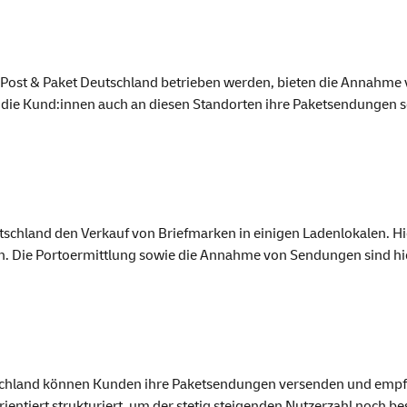
n Post & Paket Deutschland betrieben werden, bieten die Annahme
die Kund:innen auch an diesen Standorten ihre Paketsendungen s
eutschland den Verkauf von Briefmarken in einigen Ladenlokalen. 
n. Die Portoermittlung sowie die Annahme von Sendungen sind hie
tschland können Kunden ihre Paketsendungen versenden und empf
ientiert strukturiert, um der stetig steigenden Nutzerzahl noch b