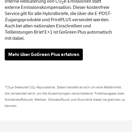
interne Reduzierung von CO
e-Emissionen statt
2
externe Emissionskompensation. Dieser kostenfreie
Service
gilt für alle Hybridbriefe, die über die E-POST-
Zugangsprodukte und PrintPLUS versendet werden.
Auch bei allen nationalen Einschreiben und
Teilleistungen Brief E+1 ist
GoGreen
Plus automatisch
mit dabei.
Mehr über
GoGreen
Plus erfahren
*CO
e bedeutet CO
-Äquivalente. Dabei handelt es sich um eine Maßeinheit,
2
2
die verwendet wird, um die Auswirkungen verschiedener Treibhausgase (wie
Kohlenstoffdioxid, Methan, Stickstoffoxid und fluorierte Gase) vergleichen zu
können.