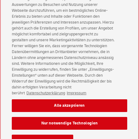
Keine News mehr verpassen!
Auswertungen zu Besuchen und Nutzung unserer
Für den Shop-Newsletter anmelden und
Webseite durchzuführen, um ein bestmögliches Online-
Willkommensgutschein für eine Bestellung sichern.
Erlebnis zu bieten und Inhalte oder Funktionen den
jeweiligen Präferenzen und Interessen anzupassen. Hierzu
gehört auch die Erstellung von Profilen, um unser Angebot
möglichst komfortabel und zielgruppengerecht zu
Jetzt anmelden und Rabatt sichern
gestalten und unsere Marketingaktivitäten zu unterstützen.
Ferner willigen Sie ein, dass vorgenannte Technologien
Datenübermittlungen an Drittanbieter vornehmen, die in
Ländern ohne angemessenes Datenschutzniveau ansässig
sind. Weitere Informationen und die Möglichkeit, Ihre
Einwilligung zu widerrufen, finden Sie unter „Einwilligungs-
Einstellungen“ unten auf dieser Webseite. Durch den
Kundenservice
Widerruf der Einwilligung wird die Rechtmäßigkeit der bis
Warnung vor gefälschten
E-Mails
dahin erfolgten Verarbeitung nicht
berührt
Datenschutzerklärung
Impressum
Impressum
Rechtliche Hinweise
Datenschutz
Alle akzeptieren
Barrierefreiheit
Einwilligungs-Einstellungen
Nur notwendige Technologien
Konzern
Karriere
Presse
Investoren