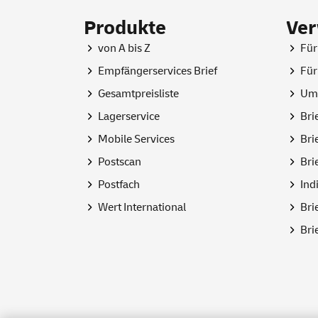
Produkte
Ve
von A bis Z
Für
Empfängerservices Brief
Für
Gesamtpreisliste
Umz
Lagerservice
Bri
Mobile
Services
Bri
Postscan
Bri
Postfach
Ind
Wert International
Bri
Bri