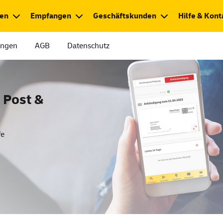
en
Empfangen
Geschäftskunden
Hilfe & Kont
ungen
AGB
Datenschutz
 Post &
fe