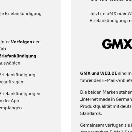
die Briefankündigung
Jetzt im GMX oder
W
Briefankündigung reg
Unter
Verfolgen
den
Tab
Briefankündigung
auswählen
GMX und
WEB
.DE
sind mi
Briefankündigung
führenden
E-Mail
-Anbiet
beauftragen
Die beiden Marken stehen 
Briefankündigungen
„
Internet made in Germa
in der
App
Produktqualität mit deut
empfangen
Standards.
Gemeinsam verfügen sie ü