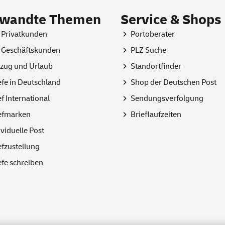
rwandte Themen
Service & Shops
 Privatkunden
Portoberater
 Geschäftskunden
PLZ Suche
ug und Urlaub
Standortfinder
efe in Deutschland
Shop
der Deutschen Post
ef International
Sendungsverfolgung
efmarken
Brieflaufzeiten
ividuelle Post
efzustellung
efe schreiben