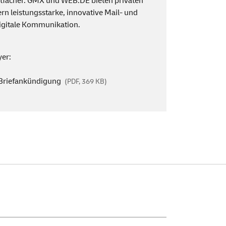
tfächer. GMX und
WEB
.DE bieten privaten
rn leistungsstarke, innovative
Mail
- und
digitale Kommunikation.
yer:
 Briefankündigung
(PDF, 369 KB)