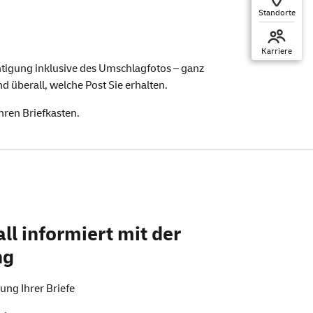
Standorte
e kommen
Karriere
htigung inklusive des Umschlagfotos – ganz
nd überall, welche Post Sie erhalten.
hren Briefkasten.
l informiert mit der
ng
ng Ihrer Briefe