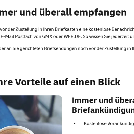
 – wissen, welche Brief
mer und überall empfangen
or der Zustellung in Ihren Briefkasten eine kostenlose Benachric
r
E-Mail
Postfach von GMX
oder
WEB
.DE
. So wissen Sie jederzeit u
der an Sie gerichteten Briefsendungen noch vor der Zustellung in I
re Vorteile auf einen Blick
Immer und überal
Briefankündigu
Kostenlose Vorankündigu