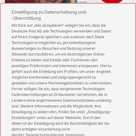
Einwilligung zu Datenerhebung und
-übermittlung
Mit Klick auf „Alle akzeptieren” willigen Sie ein, dass die
Deutsche Post AG alle Technologien verwenden und Daten
Keine News mehr verpassen!
auf Ihrem Endgerät speichern und auslesen darf. Diese
Für den Shop-Newsletter anmelden und
Technologien ermöglichen es, personenbezogene
Willkommensgutschein für eine Bestellung sichern.
Auswertungen zu Besuchen und Nutzung unserer
Webseite durchzuführen, um ein bestmögliches Online-
Erlebnis zu bieten und Inhalte oder Funktionen den
jeweiligen Präferenzen und Interessen anzupassen. Hierzu
Jetzt anmelden und Rabatt sichern
gehört auch die Erstellung von Profilen, um unser Angebot
möglichst komfortabel und zielgruppengerecht zu
gestalten und unsere Marketingaktivitäten zu unterstützen.
Ferner willigen Sie ein, dass vorgenannte Technologien
Datenübermittlungen an Drittanbieter vornehmen, die in
Ländern ohne angemessenes Datenschutzniveau ansässig
sind. Weitere Informationen und die Möglichkeit, Ihre
Einwilligung zu widerrufen, finden Sie unter „Einwilligungs-
Einstellungen“ unten auf dieser Webseite. Durch den
Kundenservice
Widerruf der Einwilligung wird die Rechtmäßigkeit der bis
Warnung vor gefälschten
E-Mails
dahin erfolgten Verarbeitung nicht
berührt
Datenschutzerklärung
Impressum