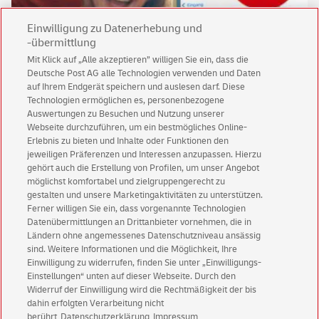
Einwilligung zu Datenerhebung und
-übermittlung
Mit Klick auf „Alle akzeptieren” willigen Sie ein, dass die
Deutsche Post AG alle Technologien verwenden und Daten
Keine News mehr verpassen!
auf Ihrem Endgerät speichern und auslesen darf. Diese
Für den Shop-Newsletter anmelden und
Technologien ermöglichen es, personenbezogene
Willkommensgutschein für eine Bestellung sichern.
Auswertungen zu Besuchen und Nutzung unserer
Webseite durchzuführen, um ein bestmögliches Online-
Erlebnis zu bieten und Inhalte oder Funktionen den
jeweiligen Präferenzen und Interessen anzupassen. Hierzu
Jetzt anmelden und Rabatt sichern
gehört auch die Erstellung von Profilen, um unser Angebot
möglichst komfortabel und zielgruppengerecht zu
gestalten und unsere Marketingaktivitäten zu unterstützen.
Ferner willigen Sie ein, dass vorgenannte Technologien
Datenübermittlungen an Drittanbieter vornehmen, die in
Ländern ohne angemessenes Datenschutzniveau ansässig
sind. Weitere Informationen und die Möglichkeit, Ihre
Einwilligung zu widerrufen, finden Sie unter „Einwilligungs-
Einstellungen“ unten auf dieser Webseite. Durch den
Kundenservice
Widerruf der Einwilligung wird die Rechtmäßigkeit der bis
Warnung vor gefälschten
E-Mails
dahin erfolgten Verarbeitung nicht
berührt
Datenschutzerklärung
Impressum