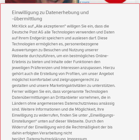
Einwilligung zu Datenerhebung und
-übermittlung
Mit Klick auf „Alle akzeptieren” willigen Sie ein, dass die
Deutsche Post AG alle Technologien verwenden und Daten
Keine News mehr verpassen!
auf Ihrem Endgerät speichern und auslesen darf. Diese
Für den Shop-Newsletter anmelden und
Technologien ermöglichen es, personenbezogene
Willkommensgutschein für eine Bestellung sichern.
Auswertungen zu Besuchen und Nutzung unserer
Webseite durchzuführen, um ein bestmögliches Online-
Erlebnis zu bieten und Inhalte oder Funktionen den
jeweiligen Präferenzen und Interessen anzupassen. Hierzu
Jetzt anmelden und Rabatt sichern
gehört auch die Erstellung von Profilen, um unser Angebot
möglichst komfortabel und zielgruppengerecht zu
gestalten und unsere Marketingaktivitäten zu unterstützen.
Ferner willigen Sie ein, dass vorgenannte Technologien
Datenübermittlungen an Drittanbieter vornehmen, die in
Ländern ohne angemessenes Datenschutzniveau ansässig
sind. Weitere Informationen und die Möglichkeit, Ihre
Einwilligung zu widerrufen, finden Sie unter „Einwilligungs-
Einstellungen“ unten auf dieser Webseite. Durch den
Kundenservice
Widerruf der Einwilligung wird die Rechtmäßigkeit der bis
Warnung vor gefälschten
E-Mails
dahin erfolgten Verarbeitung nicht
berührt
Datenschutzerklärung
Impressum