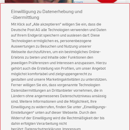
Einwilligung zu Datenerhebung und
-übermittlung
Mit Klick auf „Alle akzeptieren” willigen Sie ein, dass die
Deutsche Post AG alle Technologien verwenden und Daten
Keine News mehr verpassen!
auf Ihrem Endgerät speichern und auslesen darf. Diese
Für den Shop-Newsletter anmelden und
Technologien ermöglichen es, personenbezogene
Willkommensgutschein für eine Bestellung sichern.
Auswertungen zu Besuchen und Nutzung unserer
Webseite durchzuführen, um ein bestmögliches Online-
Erlebnis zu bieten und Inhalte oder Funktionen den
jeweiligen Präferenzen und Interessen anzupassen. Hierzu
Jetzt anmelden und Rabatt sichern
gehört auch die Erstellung von Profilen, um unser Angebot
möglichst komfortabel und zielgruppengerecht zu
gestalten und unsere Marketingaktivitäten zu unterstützen.
Ferner willigen Sie ein, dass vorgenannte Technologien
Datenübermittlungen an Drittanbieter vornehmen, die in
Ländern ohne angemessenes Datenschutzniveau ansässig
sind. Weitere Informationen und die Möglichkeit, Ihre
Einwilligung zu widerrufen, finden Sie unter „Einwilligungs-
Einstellungen“ unten auf dieser Webseite. Durch den
Kundenservice
Widerruf der Einwilligung wird die Rechtmäßigkeit der bis
Warnung vor gefälschten
E-Mails
dahin erfolgten Verarbeitung nicht
berührt
Datenschutzerklärung
Impressum